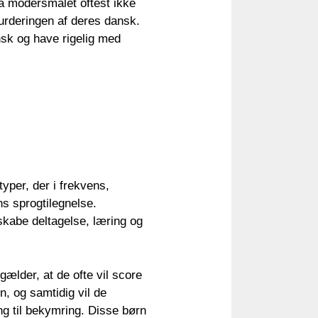
å modersmålet oftest ikke
 vurderingen af deres dansk.
sk og have rigelig med
yper, der i frekvens,
ns sprogtilegnelse.
t skabe deltagelse, læring og
ælder, at de ofte vil score
n, og samtidig vil de
g til bekymring. Disse børn