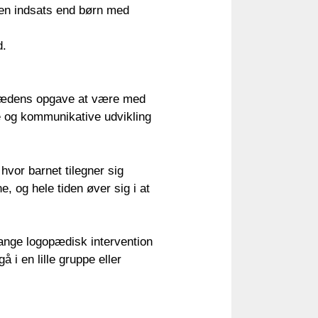
den indsats end børn med
d.
opædens opgave at være med
ige og kommunikative udvikling
hvor barnet tilegner sig
, og hele tiden øver sig i at
ange logopædisk intervention
å i en lille gruppe eller