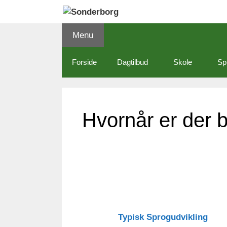
Hop
til
indhold
Menu
Forside
Dagtilbud
Skole
Sp
Hvornår er der b
Typisk Sprogudvikling