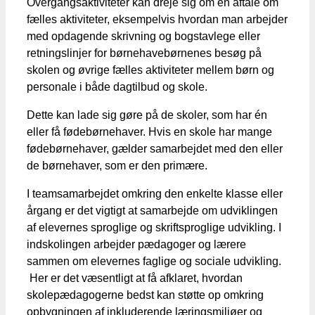
Overgangsaktiviteter kan dreje sig om en aftale om
fælles aktiviteter, eksempelvis hvordan man arbejder
med opdagende skrivning og bogstavlege eller
retningslinjer for børnehavebørnenes besøg på
skolen og øvrige fælles aktiviteter mellem børn og
personale i både dagtilbud og skole.
Dette kan lade sig gøre på de skoler, som har én
eller få fødebørnehaver. Hvis en skole har mange
fødebørnehaver, gælder samarbejdet med den eller
de børnehaver, som er den primære.
I teamsamarbejdet omkring den enkelte klasse eller
årgang er det vigtigt at samarbejde om udviklingen
af elevernes sproglige og skriftsproglige udvikling. I
indskolingen arbejder pædagoger og lærere
sammen om elevernes faglige og sociale udvikling.
Her er det væsentligt at få afklaret, hvordan
skolepædagogerne bedst kan støtte op omkring
opbygningen af inkluderende læringsmiljøer og