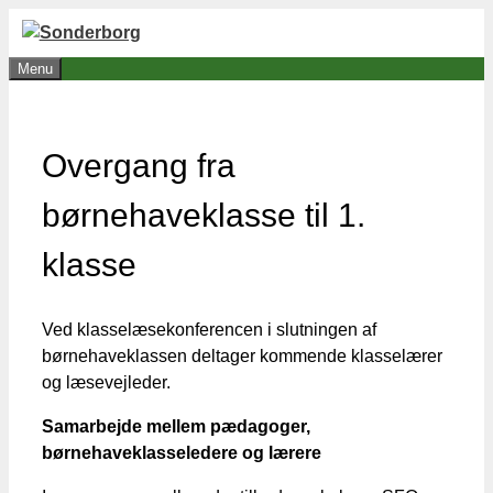
Hop
til
Menu
indhold
Overgang fra
børnehaveklasse til 1.
klasse
Ved klasselæsekonferencen i slutningen af
børnehaveklassen deltager kommende klasselærer
og læsevejleder.
Samarbejde mellem pædagoger,
børnehaveklasseledere og lærere