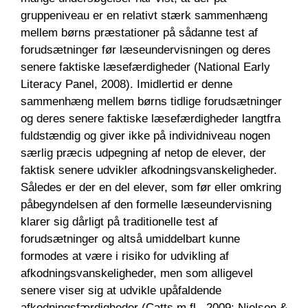
gruppeniveau er en relativt stærk sammenhæng
mellem børns præstationer på sådanne test af
forudsætninger før læseundervisningen og deres
senere faktiske læsefærdigheder (National Early
Literacy Panel, 2008). Imidlertid er denne
sammenhæng mellem børns tidlige forudsætninger
og deres senere faktiske læsefærdigheder langtfra
fuldstændig og giver ikke på individniveau nogen
særlig præcis udpegning af netop de elever, der
faktisk senere udvikler afkodningsvanskeligheder.
Således er der en del elever, som før eller omkring
påbegyndelsen af den formelle læseundervisning
klarer sig dårligt på traditionelle test af
forudsætninger og altså umiddelbart kunne
formodes at være i risiko for udvikling af
afkodningsvanskeligheder, men som alligevel
senere viser sig at udvikle upåfaldende
afkodningsfærdigheder (Catts m.fl., 2009; Nielsen &