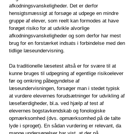
afkodningsvanskeligheder. Det er derfor
hensigtsmæssigt at forsøge at udpege en mindre
gruppe af elever, som reelt kan formodes at have
forøget risiko for at udvikle alvorlige
afkodningsvanskeligheder og som derfor har mest
brug for en forstærket indsats i forbindelse med den
tidlige læseundervisning.
Da traditionelle læsetest altså er for svære til at
kunne bruges til udpegning af egentlige risikoelever
før og omkring påbegyndelse af
læseundervisningen, forsøger man i stedet typisk
at vurdere elevernes forudsætninger for udvikling af
læsefærdigheder, bl.a. ved hjælp af test af
elevernes bogstavkendskab og fonologiske
opmærksomhed (dvs. opmærksomhed på de talte
lyde i sproget). En sådan vurdering er relevant, da
mange undersøgelser har vist, at der på