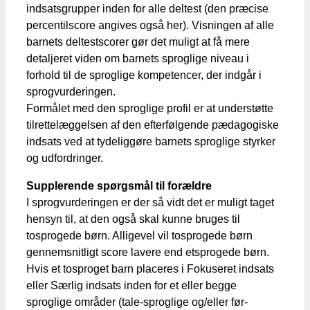
indsatsgrupper inden for alle deltest (den præcise
percentilscore angives også her). Visningen af alle
barnets deltestscorer gør det muligt at få mere
detaljeret viden om barnets sproglige niveau i
forhold til de sproglige kompetencer, der indgår i
sprogvurderingen.
Formålet med den sproglige profil er at understøtte
tilrettelæggelsen af den efterfølgende pædagogiske
indsats ved at tydeliggøre barnets sproglige styrker
og udfordringer.
Supplerende spørgsmål til forældre
I sprogvurderingen er der så vidt det er muligt taget
hensyn til, at den også skal kunne bruges til
tosprogede børn. Alligevel vil tosprogede børn
gennemsnitligt score lavere end etsprogede børn.
Hvis et tosproget barn placeres i Fokuseret indsats
eller Særlig indsats inden for et eller begge
sproglige områder (tale-sproglige og/eller før-