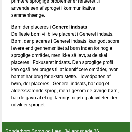
primære sproglige problemer er relateret til
anvendelsen af sproget i kommunikative
sammenhænge.
Børn der placeres i
Generel indsats
De fleste børn vil blive placeret i Generel indsats.
Børn, der placeres i Generel indsats, kan godt score
lavere end gennemsnittet af børn inden for nogle
sproglige områder, men ikke så lavt, at de skal
placeres i Fokuseret indsats. Den sproglige profil
kan også her bruges til at identificere områder, hvor
barnet har brug for ekstra støtte. Hovedparten af
børn, der placeres i Generel indsats, har dog et
alderssvarende sprog, men ligesom de øvrige børn,
har de gavn af et rigt læringsmiljø og aktiviteter, der
udvikler sproget.
Sønderborg Sprog og Læs Jyllandsgade 36