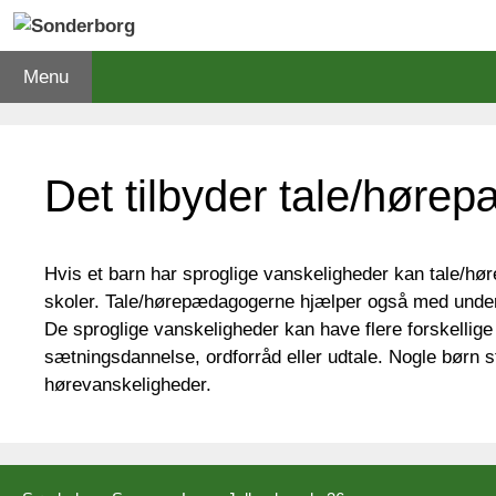
Hop
til
indhold
Menu
Forside
Dagtilbud
Skole
Sprog- og læsevansk
Det tilbyder tale/hør
Hvis et barn har sproglige vanskeligheder kan tale/hør
skoler. Tale/hørepædagogerne hjælper også med under
De sproglige vanskeligheder kan have flere forskellig
sætningsdannelse, ordforråd eller udtale. Nogle børn
hørevanskeligheder.