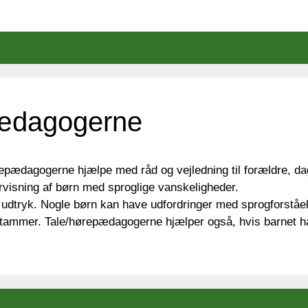
eligheder
DLD
epædagogerne
epædagogerne hjælpe med råd og vejledning til forældre, dagp
visning af børn med sproglige vanskeligheder.
e udtryk. Nogle børn kan have udfordringer med sprogforstå
 stammer. Tale/hørepædagogerne hjælper også, hvis barnet h