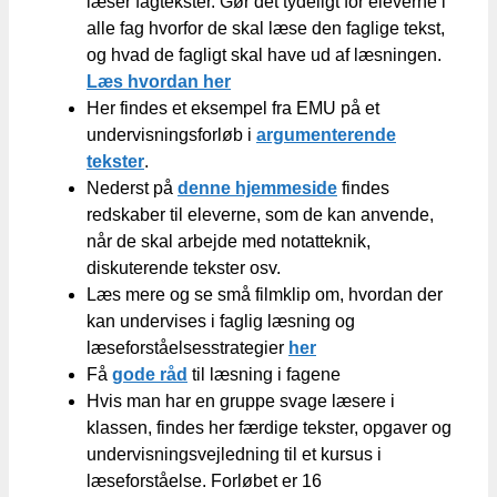
læser fagtekster. Gør det tydeligt for eleverne i
alle fag hvorfor de skal læse den faglige tekst,
og hvad de fagligt skal have ud af læsningen.
Læs hvordan her
Her findes et eksempel fra EMU på et
undervisningsforløb i
argumenterende
tekster
.
Nederst på
denne hjemmeside
findes
redskaber til eleverne, som de kan anvende,
når de skal arbejde med notatteknik,
diskuterende tekster osv.
Læs mere og se små filmklip om, hvordan der
kan undervises i faglig læsning og
læseforståelsesstrategier
her
Få
gode råd
til læsning i fagene
Hvis man har en gruppe svage læsere i
klassen, findes her færdige tekster, opgaver og
undervisningsvejledning til et kursus i
læseforståelse. Forløbet er 16