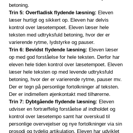
betoning.
Trin 5: Overfladisk flydende læsning:
Eleven
læser hurtigt og sikkert op. Eleven har delvis
kontrol over læsetempoet. Eleven læser hele
teksten med udtryksfuld betoning, hvor der er
varierende rytme, lydstyrke og pauser.
Trin 6: Bevidst flydende læsning:
Eleven læser
op med god forståelse for hele teksten. Derfor har
eleven hele tiden kontrol over læsetempoet. Eleven
læser hele teksten op med levende udtryksfuld
betoning, hvor der er varierende rytme, pauser mv.
Der er tegn på personlige fortolkninger af teksten.
Der er indimellem øjenkontakt med tilhørerne.
Trin 7: Dybtgående flydende læsning:
Eleven
udviser en fortræffelig forståelse af indholdet og
kontrol over læsetempo samt har overskud til
personlige overvejelser og nye fortolkninger via sin
prosodi og tydelig artikulation. Eleven har udviklet